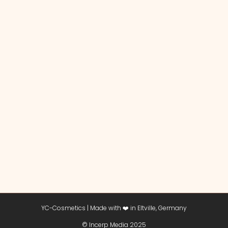
YC-Cosmetics | Made with ❤️ in Eltville, Germany
© Incerp Media 2025