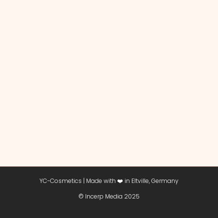
YC-Cosmetics | Made with ❤️ in Eltville, Germany
© Incerp Media 2025