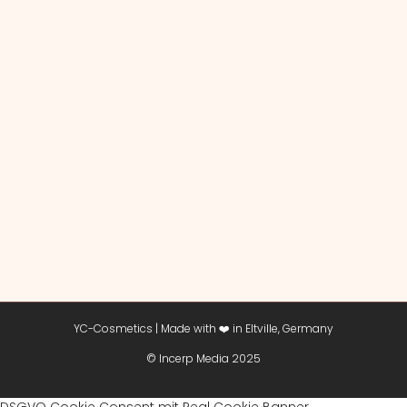
YC-Cosmetics | Made with ❤️ in Eltville, Germany
© Incerp Media 2025
DSGVO Cookie Consent mit Real Cookie Banner