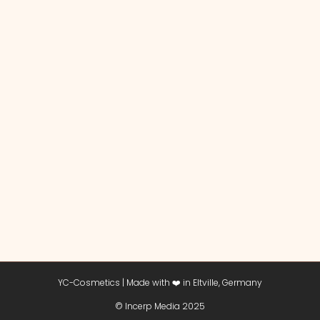
YC-Cosmetics | Made with ❤️ in Eltville, Germany
© Incerp Media 2025