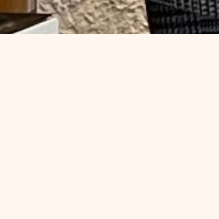
ich
Fest entschlossen, meine Haare dauerhaft losz
 wagte
mich dazu, einen Beratungstermin zu vereinbar