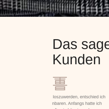
Das sag
Kunden
uwerden, entschied ich
Aufgrund meiner sehr empfin
en. Anfangs hatte ich
neigt, bin ich äußerst vorsi