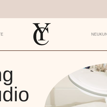
TE
NEUKU
ng
udio